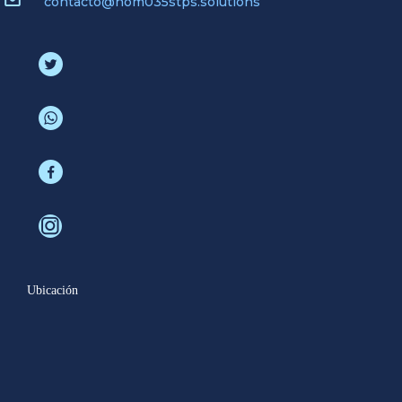
contacto@nom035stps.solutions
Ubicación