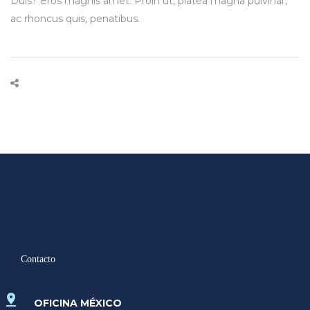
Duis? Eros magnis amet. Proin ut, platea magna pulvinar,
ac rhoncus quis, penatibus.
Contacto
OFICINA MÉXICO